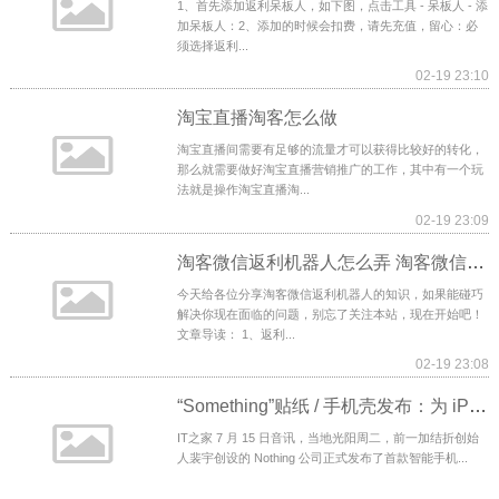
1、首先添加返利呆板人，如下图，点击工具 - 呆板人 - 添
加呆板人：2、添加的时候会扣费，请先充值，留心：必
须选择返利...
02-19 23:10
淘宝直播淘客怎么做
淘宝直播间需要有足够的流量才可以获得比较好的转化，
那么就需要做好淘宝直播营销推广的工作，其中有一个玩
法就是操作淘宝直播淘...
02-19 23:09
淘客微信返利机器人怎么弄 淘客微信返利机器人
今天给各位分享淘客微信返利机器人的知识，如果能碰巧
解决你现在面临的问题，别忘了关注本站，现在开始吧！
文章导读： 1、返利...
02-19 23:08
“Something”贴纸 / 手机壳发布：为 iPhone、S22 Ultra 等机型打造，类似
IT之家 7 月 15 日音讯，当地光阳周二，前一加结折创始
人裴宇创设的 Nothing 公司正式发布了首款智能手机...