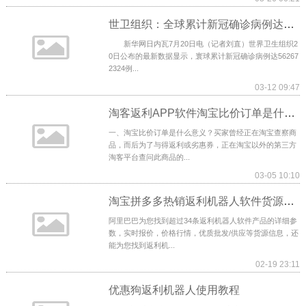
世卫组织：全球累计新冠确诊病例达562672324例
新华网日内瓦7月20日电（记者刘直）世界卫生组织2
0日公布的最新数据显示，寰球累计新冠确诊病例达56267
2324例...
03-12 09:47
淘客返利APP软件淘宝比价订单是什么意思？如何避免低佣？
一、淘宝比价订单是什么意义？买家曾经正在淘宝查察商
品，而后为了与得返利或劣惠券，正在淘宝以外的第三方
淘客平台查问此商品的...
03-05 10:10
淘宝拼多多热销返利机器人软件货源拿货
阿里巴巴为您找到超过34条返利机器人软件产品的详细参
数，实时报价，价格行情，优质批发/供应等货源信息，还
能为您找到返利机...
02-19 23:11
优惠狗返利机器人使用教程