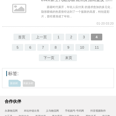
跟着时代展开，年轻人应付美 的逃求愈加的多元化，
隐形眼镜的热度曾经达到了一个簇新的高度，特别是彩
片，曾经逐渐成了年轻...
01-20 03:20
首页
上一页
1
2
3
4
5
6
7
8
9
10
11
下一页
末页
标签:
新农村
美丽乡村
合作伙伴
永康物流网
本站外链出售
义乌物流网
手机靓号-号码网
抖音视频制作