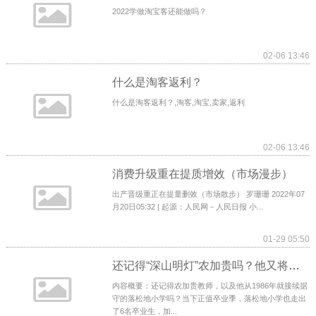
2022学做淘宝客还能做吗？
02-06 13:46
什么是淘客返利？
什么是淘客返利？,淘客,淘宝,卖家,返利
02-06 13:46
消费升级重在提质增效（市场漫步）
出产晋级重正在提量删效（市场散步） 罗珊珊 2022年07
月20日05:32 | 起源：人民网－人民日报 小...
01-29 05:50
还记得“深山明灯”农加贵吗？他又将一届学生送出了大山
内容概要：还记得农加贵教师，以及他从1986年就接续据
守的落松地小学吗？当下正值卒业季，落松地小学也走出
了6名卒业生，加...