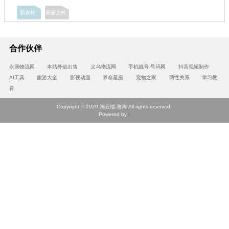
新农村
美丽乡村
合作伙伴
永康物流网
本站外链出售
义乌物流网
手机靓号-号码网
抖音视频制作
AI工具
旅游大全
影视动漫
算命星座
宠物之家
两性关系
学习教
育
Copyright © 2020 淘云端-海淘 All rights reserved.
Powered by
/