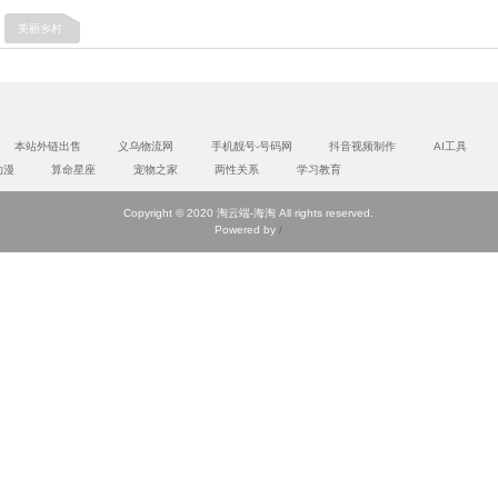
美丽乡村
本站外链出售
义乌物流网
手机靓号-号码网
抖音视频制作
AI工具
动漫
算命星座
宠物之家
两性关系
学习教育
Copyright © 2020 淘云端-海淘 All rights reserved.
Powered by
/