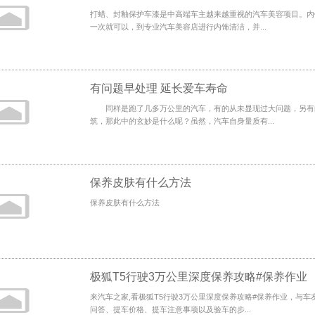
打蜡、封釉保护车漆是中高端车主越来越重视的汽车美容项目。内
一次就可以，到专业汽车美容店进行内饰清洁，并...
有问题早处理 延长爱车寿命
同样是跑了几多万公里的汽车，有的从未显现过大问题，另有
筑，那此中的玄妙是什么呢？虽然，汽车自身量质有...
保养皮肤有什么方法
保养皮肤有什么方法
极狐T5行驶3万公里深度保养攻略#保养作业
来汽车之家,看极狐T5行驶3万公里深度保养攻略#保养作业，与
问答、提车价格、提车注意事项以及验车的步...