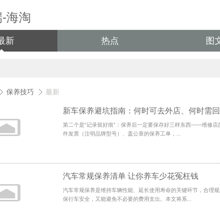
最新
热点
图
保养技巧
最新
第二个是“记录留好痕”：保养后一定要保存好三样东西——维修店
件发票（注明品牌型号）、盖公章的保养工单，...
汽车常规保养清单 让你养车少花冤枉钱
汽车常规保养是维持车辆性能、延长使用寿命的关键环节，合理规
保行车安全，又能避免不必要的费用支出。本文将系...