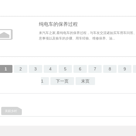
纯电车的保养过程
来汽车之家,看纯电车的保养过程，与车友交流诸如买车用车问答
意事项以及验车的步骤、用车经验、维修保养、油...
1
2
3
4
5
6
7
8
9
1
下一页
末页
美丽乡村