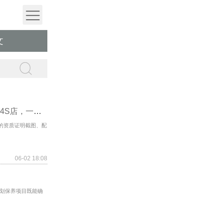
文
新车保养避坑指南：何时可去外店、何时需回4S店，一文说清
的资质证明截图、配
06-02 18:08
划保养项目既能确