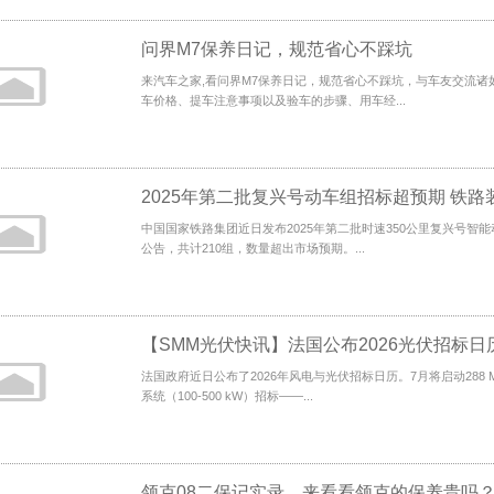
问界M7保养日记，规范省心不踩坑
来汽车之家,看问界M7保养日记，规范省心不踩坑，与车友交流诸
车价格、提车注意事项以及验车的步骤、用车经...
中国国家铁路集团近日发布2025年第二批时速350公里复兴号智
公告，共计210组，数量超出市场预期。...
法国政府近日公布了2026年风电与光伏招标日历。7月将启动288 
系统（100-500 kW）招标——...
领克08二保记实录，来看看领克的保养贵吗