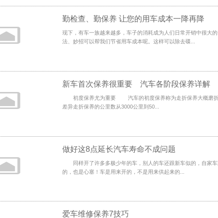
勤检查、勤保养 让您的用车成本一降再降
现下，有车一族越来越多，车子的消耗成为人们日常开销中很大的
法、妙招可以帮我们节省用车成本呢。这样可以除去碟...
新车首次保养很重要 汽车各阶段保养详解
初度保养尤为重要 汽车的初度保养称为走折保养大概磨折
差异走折保养的公里数从3000公里到50...
做好这8点延长汽车寿命不成问题
同样开了许多多极少年的车，别人的车还跟新车似的，自家车跟
的，也是心塞！车是用来开的，不是用来供起来的...
爱车维修保养7技巧