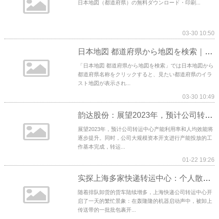
日本地図（都道府県）の無料ダウンロード・印刷...
03-30 10:50
日本地図 都道府県から地図を検索｜マピオン
「日本地図 都道府県から地図を検索」では日本地図から
都道府県名称をクリックすると、見たい都道府県のイラ
スト地図が表示され...
03-30 10:49
韵达股份：展望2023年，预计公司转运中心产能利用率和人均效能将逐步提升
展望2023年，预计公司转运中心产能利用率和人均效能将
逐步提升。同时，公司大规模资本开支进行产能投放的工
作基本完成，转运...
01-22 19:26
实探上海多家快递转运中心：个人散件寄递业务加速恢复
随着排队卸货的货车陆续增多，上海快递公司转运中心开
启了一天的繁忙景象：在轰隆隆的机器启动声中，被卸上
传送带的一批批包裹开...