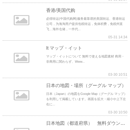
香港/美国代购
必得转运(中国代购网)服务最靠谱的美国转运、香港转运
公司，为海淘用户提供包税转运，免体积费，免税州直
飞，海外仓储，一件代...
05-31 14:34
It マップ・イット
マップ・イットについて 無料で使える地図素材 商用・
非商用に関わらず、Www...
03-30 10:51
日本の地図・場所（グーグル マップ）
日本（Japan）の地図をGoogle Map（グーグル マップ）
を利用して掲載しています。画面を拡大・縮小や上下左
右に...
03-30 10:50
日本地図（都道府県） 無料ダウンロード・印刷｜ちびむすドリル【小学生】