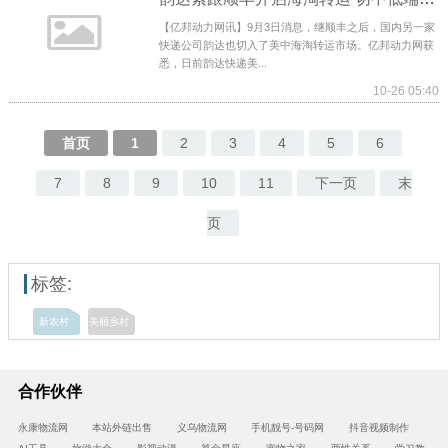
【亿邦动力网讯】9月3日消息，继顺丰之后，国内另一家
快递公司韵达也切入了美中海淘转运市场。亿邦动力网获
悉，日前韵达快递美...
10-26 05:40
首页
1
2
3
4
5
6
7
8
9
10
11
下一页
末
页
标签:
新农村
美丽乡村
合作伙伴
永康物流网
本站外链出售
义乌物流网
手机靓号-号码网
抖音视频制作