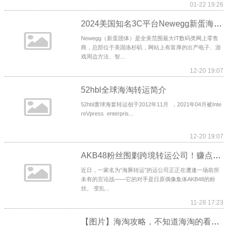
01-22 19:26
2024美国知名3C平台Newegg新蛋海淘攻略
Newegg（新蛋团体）是全美范围最大IT数码类网上零售
商，总部位于美国洛杉矶，网站上有富厚的出产电子、游
戏周边方法、智...
12-20 19:07
52hbl全球海淘转运简介
52hbl寰球海套转运创于2012年11月 ，2021年04月被Inte
reVpress enterpris...
12-20 19:07
AKB48粉丝围剿跨境转运公司！赚点“辛苦钱”的日淘咋就陷入舆论漩涡？
近日，一家名为“海豚转运”的运公司正正在遭逢一场前所
未有的言论战——它的对手是日原偶像集体AKB48的粉
丝。 变乱...
11-28 17:23
【图片】海淘攻略，不知道海淘的看过来【转运公司吧】