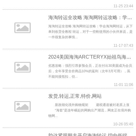
11-25 23:44
海淘转运全攻略 海淘网转运攻略：学会海淘网转运，从下单到收货全教程
海淘转运全攻略 海淘网转运攻略：学会海淘网转运，从下
单到收货全教程 转运，对于一些刚使用的小伙伴来说，是
一件很复杂的事情...
11-17 07:43
2024美国海淘ARC'TERYX始祖鸟海淘攻略
劣惠攻略：强烈引荐参预会员，正在付出30美圆成为会员
后，全年享受全价商品10%的返利（次年3月可用），虽
不能间接抵扣，但...
11-01 11:06
发货,转运,正常,特价,网站
新政细化境外购物规矩 避税通道被封老原上涨
“海套”是连年崛起的网购出产潮流，网友正在境外购
物网...
10-26 05:40
韵达紧跟顺丰开启海淘转运 切中低端市场