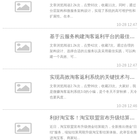
文章浏览阅读2.2k次，点赞93次，收藏11次。同时，通过
分层架构和微服务架构设计，实现了系统的高可维护性和
扩展性。在本...
10-28 12:47
基于云服务构建淘客返利平台的最佳实践
文章浏览阅读1.2k次，点赞42次，收藏7次。通过合理的
架构设计、选择合适的云服务以及采用最佳实践，可以构
建一个高效、可...
10-28 12:47
实现高效淘客返利系统的关键技术与架构
文章浏览阅读2.7k次，点赞99次，收藏23次。大家好，我
是微赚淘客返利系统3.0的小编，是个冬天不穿秋裤，天冷
也要风度...
10-28 12:46
利好淘宝客！淘宝联盟宣布升级结算方式：月结升级日结
近日，淘宝联盟宣布升级佣金结算能力，全新推出佣金“日
结”服务，缩短结算周期升级淘宝客结算体验。此举旨在推
进淘宝客、商家站...