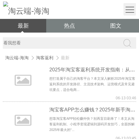
最新
热点
图文
淘云端-海淘
淘客返利
最新
2025年淘宝客返利系统开发指南：从优惠券App到代理小程序全解析
想打造属于自己的淘客平台？本文深入解析2025年淘宝客
返利系统的开发路径、主流技术架构、运营模式及常见避
坑要点，适合电商...
06-13 03:46
淘宝客APP怎么赚钱？2025年新手淘客必看的返利秘籍！
想靠淘宝客APP轻松赚外快？别再盲目刷单了！本文从淘
客返利机制、小程序变现逻辑到源码开发技巧，全面拆解
2025年最火的“...
06-13 03:45