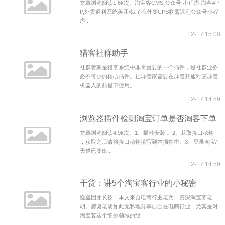
文章浏览阅读1.6k次。淘宝客CMS,公众号,小程序,淘客AP
P,外卖返利系统美团/饿了么外卖CPS联盟返利公众号小程
序...
12-17 15:00
猎客社群助手
社群管家是猎客系统中非常重要的一个插件，是社群业务
必不可少的核心插件。社群管家需要在群管开通对应群管
机器人的前提下使用。...
12-17 14:59
浏览器插件检测淘宝订单是否淘客下单
文章浏览阅读4.9k次。1、插件安装 。2、获取接口秘钥
，获取之后请将接口秘钥填写到本插件中。3、登录淘宝/
天猫已卖出...
12-17 14:59
干货：讲5个淘宝客行业的小秘密
怪盗团团长按：本文来自电商行业老兵、资深淘宝客老
胡。感谢老胡如此无私地分享自己在电商行业，尤其是对
淘宝客这个细分领域的经...