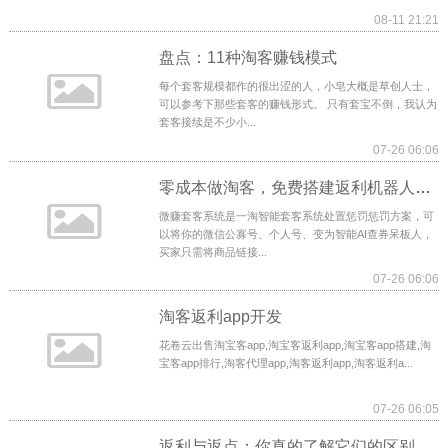
08-11 21:21
盘点：11种淘客赚钱模式
每个套客规模都作的很出涩的人，小皂大概是草创人士，
可以参考下那些套客的赚钱形式。 只有套宝不倒，我认为
套客接续是不少小...
07-26 06:06
零成本做淘客，免费搭建返利机器人赚取佣金
微赚套客系统是一淘智能套客系统处置惩罚惩罚方案，可
以将你的微信公寡号、个人号、变为智能AI查券呆板人，
买家只需将商品链接...
07-26 06:06
淘客返利app开发
花卷云出售淘宝客app,淘宝客返利app,淘宝客app搭建,淘
宝客app排行,淘客代理app,淘客返利app,淘客返利a...
07-26 06:05
返利与返点：你真的了解它们的区别吗？