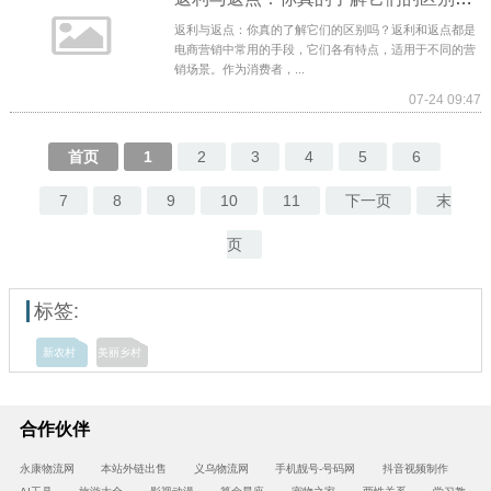
返利与返点：你真的了解它们的区别吗？返利和返点都是
电商营销中常用的手段，它们各有特点，适用于不同的营
销场景。作为消费者，...
07-24 09:47
首页
1
2
3
4
5
6
7
8
9
10
11
下一页
末
页
标签:
新农村
美丽乡村
合作伙伴
永康物流网
本站外链出售
义乌物流网
手机靓号-号码网
抖音视频制作