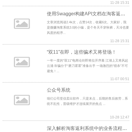
11-28 15:31
使用Swagger构建API文档在淘客返利系统中的实践
文章浏览阅读2.4k次，点赞14次，收藏6次。大家好，我
是微赚淘客系统3.0的小编，是个冬天不穿秋裤，天冷也要
风度的程序...
11-28 15:31
“双11”在即，这些骗术又将登场！
一年一度的“双11”电商论剑即将拉开序幕 江湖上又将风起
云涌 诈骗分子“磨刀霍霍”准备出手 一场激烈的“猎杀”不可
避免！...
11-07 00:51
公众号系统
咱们公司坚信卖出软件，只是末点，后期的售后效劳，系
统不乱性，晋级维护才连续展开的焦点 ...
10-28 12:47
深入解析淘客返利系统中的业务流程与架构模式