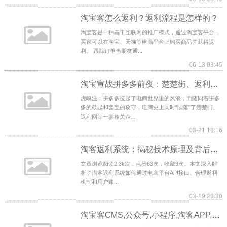
淘宝客怎么返利？返利流程是怎样的？
淘宝客是一种基于互联网的推广模式，通过淘宝客平台，
买家可以在淘宝、天猫等电商平台上购买商品并获得返
利。 跟踪订单当朋友通...
06-13 03:45
淘宝宣战拼多多前夜：楚楚街、返利网的至暗时刻
虎嗅注：拼多多搅起了电商世界里的风浪，而随同着拼多
多的鼓起和套宝的攻守，电商史上同时“陨落”了楚楚街、
返利网等一寡相关企...
03-21 18:16
淘客返利系统：揭秘技术原理及背后的实现方案
文章浏览阅读2.3k次，点赞63次，收藏9次。本文深入解
析了淘客返利系统如何通过电商平台API接口、合理返利
机制和用户账...
03-19 23:30
淘宝客CMS,公众号,小程序,淘客APP,外卖返利系统