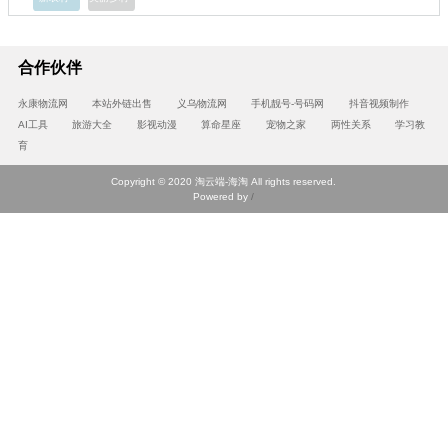
合作伙伴
永康物流网
本站外链出售
义乌物流网
手机靓号-号码网
抖音视频制作
AI工具
旅游大全
影视动漫
算命星座
宠物之家
两性关系
学习教
育
Copyright © 2020 淘云端-海淘 All rights reserved.
Powered by
/