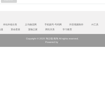
本站外链出售
义乌物流网
手机靓号-号码网
抖音视频制作
AI工具
动漫
算命星座
宠物之家
两性关系
学习教育
Copyright © 2020 淘云端-海淘 All rights reserved.
Powered by
/