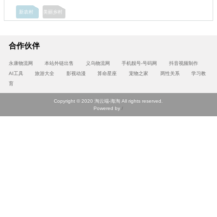
新农村
美丽乡村
合作伙伴
永康物流网
本站外链出售
义乌物流网
手机靓号-号码网
抖音视频制作
AI工具
旅游大全
影视动漫
算命星座
宠物之家
两性关系
学习教
育
Copyright © 2020 淘云端-海淘 All rights reserved.
Powered by
/