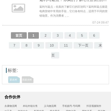
返利与返点：你真的了解它们的区别吗？返利和返点都是
电商营销中常用的手段，它们各有特点，适用于不同的营
销场景。作为消费者，...
07-24 09:47
首页
1
2
3
4
5
6
7
8
9
10
11
下一页
末
页
标签:
新农村
美丽乡村
合作伙伴
永康物流网
本站外链出售
义乌物流网
手机靓号-号码网
抖音视频制作