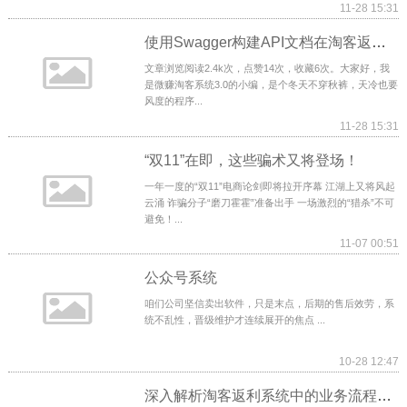
11-28 15:31
使用Swagger构建API文档在淘客返利系统中的实践
文章浏览阅读2.4k次，点赞14次，收藏6次。大家好，我
是微赚淘客系统3.0的小编，是个冬天不穿秋裤，天冷也要
风度的程序...
11-28 15:31
“双11”在即，这些骗术又将登场！
一年一度的“双11”电商论剑即将拉开序幕 江湖上又将风起
云涌 诈骗分子“磨刀霍霍”准备出手 一场激烈的“猎杀”不可
避免！...
11-07 00:51
公众号系统
咱们公司坚信卖出软件，只是末点，后期的售后效劳，系
统不乱性，晋级维护才连续展开的焦点 ...
10-28 12:47
深入解析淘客返利系统中的业务流程与架构模式