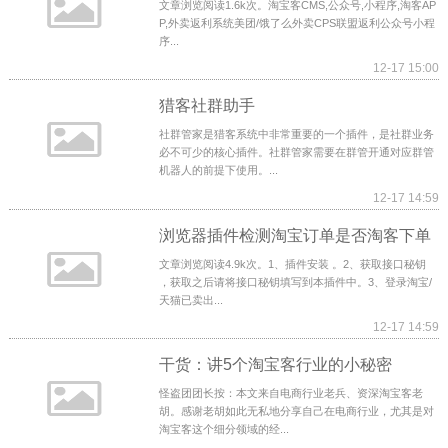
文章浏览阅读1.6k次。淘宝客CMS,公众号,小程序,淘客AP
P,外卖返利系统美团/饿了么外卖CPS联盟返利公众号小程
序...
12-17 15:00
猎客社群助手
社群管家是猎客系统中非常重要的一个插件，是社群业务
必不可少的核心插件。社群管家需要在群管开通对应群管
机器人的前提下使用。...
12-17 14:59
浏览器插件检测淘宝订单是否淘客下单
文章浏览阅读4.9k次。1、插件安装 。2、获取接口秘钥
，获取之后请将接口秘钥填写到本插件中。3、登录淘宝/
天猫已卖出...
12-17 14:59
干货：讲5个淘宝客行业的小秘密
怪盗团团长按：本文来自电商行业老兵、资深淘宝客老
胡。感谢老胡如此无私地分享自己在电商行业，尤其是对
淘宝客这个细分领域的经...