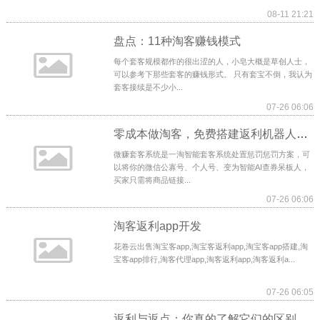
08-11 21:21
盘点：11种淘客赚钱模式
每个套客规模都作的很出涩的人，小皂大概是草创人士，
可以参考下那些套客的赚钱形式。 只有套宝不倒，我认为
套客接续是不少小...
07-26 06:06
零成本做淘客，免费搭建返利机器人赚取佣金
微赚套客系统是一淘智能套客系统处置惩罚惩罚方案，可
以将你的微信公寡号、个人号、变为智能AI查券呆板人，
买家只需将商品链接...
07-26 06:06
淘客返利app开发
花卷云出售淘宝客app,淘宝客返利app,淘宝客app搭建,淘
宝客app排行,淘客代理app,淘客返利app,淘客返利a...
07-26 06:05
返利与返点：你真的了解它们的区别吗？