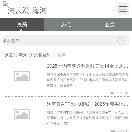
最新
热点
图文
淘云端-海淘
淘客返利
最新
2025年淘宝客返利系统开发指南：从优惠券App到代理小程序全解析
想打造属于自己的淘客平台？本文深入解析2025年淘宝客
返利系统的开发路径、主流技术架构、运营模式及常见避
坑要点，适合电商...
06-13 03:46
淘宝客APP怎么赚钱？2025年新手淘客必看的返利秘籍！
想靠淘宝客APP轻松赚外快？别再盲目刷单了！本文从淘
客返利机制、小程序变现逻辑到源码开发技巧，全面拆解
2025年最火的“...
06-13 03:45