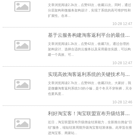
文章浏览阅读2.2k次，点赞93次，收藏11次。同时，通过
分层架构和微服务架构设计，实现了系统的高可维护性和
扩展性。在本...
10-28 12:47
基于云服务构建淘客返利平台的最佳实践
文章浏览阅读1.2k次，点赞42次，收藏7次。通过合理的
架构设计、选择合适的云服务以及采用最佳实践，可以构
建一个高效、可...
10-28 12:47
实现高效淘客返利系统的关键技术与架构
文章浏览阅读2.7k次，点赞99次，收藏23次。大家好，我
是微赚淘客返利系统3.0的小编，是个冬天不穿秋裤，天冷
也要风度...
10-28 12:46
利好淘宝客！淘宝联盟宣布升级结算方式：月结升级日结
近日，淘宝联盟宣布升级佣金结算能力，全新推出佣金“日
结”服务，缩短结算周期升级淘宝客结算体验。此举旨在推
进淘宝客、商家站...