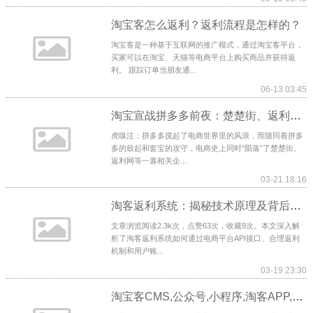
淘宝客怎么返利？返利流程是怎样的？
淘宝客是一种基于互联网的推广模式，通过淘宝客平台，
买家可以在淘宝、天猫等电商平台上购买商品并获得返
利。 跟踪订单当朋友通...
06-13 03:45
淘宝宣战拼多多前夜：楚楚街、返利网的至暗时刻
虎嗅注：拼多多搅起了电商世界里的风浪，而随同着拼多
多的鼓起和套宝的攻守，电商史上同时“陨落”了楚楚街、
返利网等一寡相关企...
03-21 18:16
淘客返利系统：揭秘技术原理及背后的实现方案
文章浏览阅读2.3k次，点赞63次，收藏9次。本文深入解
析了淘客返利系统如何通过电商平台API接口、合理返利
机制和用户账...
03-19 23:30
淘宝客CMS,公众号,小程序,淘客APP,外卖返利系统