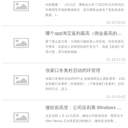
内容概要： 1月11日，乘联会公布了2021年12月和2021
年乘用车市场的整体暗示，原日乘联会发布了愈加具体的
数据。1...
01-22 00:42
哪个app淘宝返利最高（佣金最高的返利软件推荐）
看了那么多文章，大局部只顾给原人作告皂。作告皂原无
可厚非，但是误人后辈恐怕就不妥当了。我是【高省】经
营小贤，原日就来揭秘...
01-16 07:33
张家口冬奥村启动闭环管理
张家口冬奥村启动闭环打点 依据场馆运止真际需求，13日
起张家口冬奥村（冬残奥村）（下称张家口冬奥村）启动
闭环打点，进入...
01-14 10:42
微软前高管：公司应剥离 Windows 和 Office 业务，专注云计算
北京光阳 1 月 12 日音讯，微软公司前高管原・斯里夫卡
(Ben Slivka) 正在承受采访时默示，微软应当剥离 ...