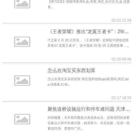
【第715讲】细聊淘客淘礼金,淘客,淘宝,支付宝,礼金,优惠
券...
02-22 12:29
《王者荣耀》推出“龙翼王者卡”：29/59 元两档套餐，定向流量 30GB / 月
IT之家 2 月 20 日音讯，《王者荣耀》近期取中国电信怪
异推出“龙翼王者卡”。该卡领有 29 取 59 元两档套餐，...
02-20 09:49
怎么在淘宝买东西划算
怎么在淘宝买东西划算-淘宝返利他电app靠谱吗,淘宝,ap
p,优惠券,红包...
02-17 16:35
聚焦道桥设施运行和停车难问题 天津2022年增加停车泊位50
内容概要：今年我市聚焦大寡反映会合、反映强烈的道桥
设备运止和停车难问题，精准发力、补足短板，完成一批
紧迫性强、普惠性广的...