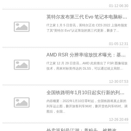
01-12 06:30
英特尔发布第三代 Evo 笔记本电脑标准：需配备 12 代酷睿处理器，1080p 摄像头
IT之家 1 月 5 日音讯，英特尔正在 CES 2022 上颁布颁发
了其“英特尔 Evo”认证筹划的第三代更新，删多了...
01-05 12:31
AMD RSR 分辨率缩放技术曝光：基于 FSR，无需游戏适配即可使用
IT之家 12 月 29 日音讯，AMD 此前推出了 FSR 图像缩放
技术，用来对标英伟达的 DLSS，可以通过就义局部...
12-30 07:53
全国铁路明年1月10日起实行新的列车运行图！
内容概要：2022年1月10日零时起，全国铁路将真止新的
列车运止图，删开旅客列车96对，删开货色列车65对。调
图后，全国...
12-26 20:49
外卖返利号江湖：养粉头、被整改、分销模式像传销