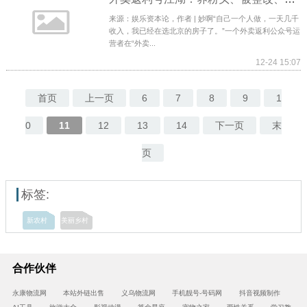
来源：娱乐资本论，作者 | 妙啊“自己一个人做，一天几千
收入，我已经在选北京的房子了。”一个外卖返利公众号运
营者在“外卖...
12-24 15:07
首页
上一页
6
7
8
9
1
0
11
12
13
14
下一页
末
页
标签:
新农村
美丽乡村
合作伙伴
永康物流网
本站外链出售
义乌物流网
手机靓号-号码网
抖音视频制作