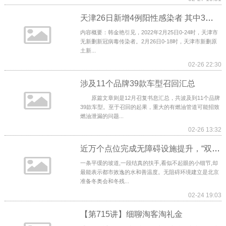
天津26日新增4例阳性感染者 其中3例为机场阳性感染者密接
内容概要：韩金艳引见，2022年2月25日0-24时，天津市
无新删新冠病毒传染者。2月26日0-18时，天津市新删原
土新...
02-26 22:30
涉及11个品牌39款车型召回汇总
原篇文章则是12月召复书息汇总，共波及到11个品牌
39款车型。至于召回的起果，重大的有燃油管道可能招致
燃油泄漏的问题...
02-26 13:32
近万个点位完成无障碍设施提升，“双奥之城”静候冬残奥会启幕
一条平缓的坡道,一段结真的扶手,看似不起眼的小细节,却
最能表示都市效逸的水和善温度。无阻碍环境建立是北京
准备冬奥会和冬残...
02-24 19:03
【第715讲】细聊淘客淘礼金