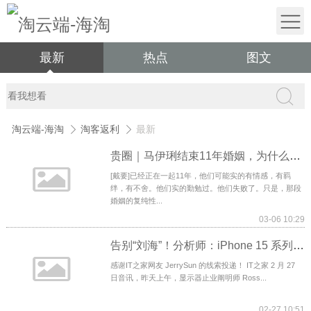
最新
热点
图文
淘云端-海淘
淘客返利
最新
贵圈｜马伊琍结束11年婚姻，为什么这场离婚是众望所归
[戴要]已经正在一起11年，他们可能实的有情感，有羁
绊，有不舍。他们实的勤勉过。他们失败了。只是，那段
婚姻的复纯性...
03-06 10:29
告别“刘海”！分析师：iPhone 15 系列 4 款机型将全部采用“双打孔”设计，与 iPhone
感谢IT之家网友 JerrySun 的线索投递！ IT之家 2 月 27
日音讯，昨天上午，显示器止业阐明师 Ross...
02-27 10:51