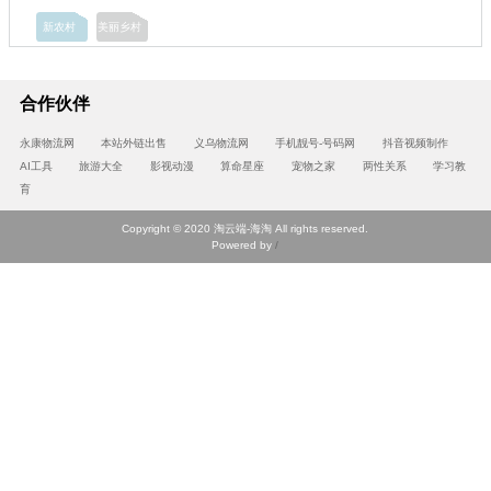
新农村
美丽乡村
合作伙伴
永康物流网
本站外链出售
义乌物流网
手机靓号-号码网
抖音视频制作
AI工具
旅游大全
影视动漫
算命星座
宠物之家
两性关系
学习教
育
Copyright © 2020 淘云端-海淘 All rights reserved.
Powered by
/